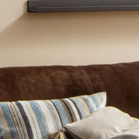
--
--