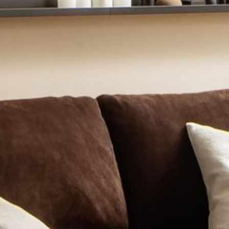
---
---