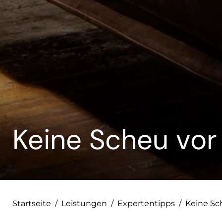
--
Keine Scheu vor
Startseite
/
Leistungen
/
Expertentipps
/
Keine Sc