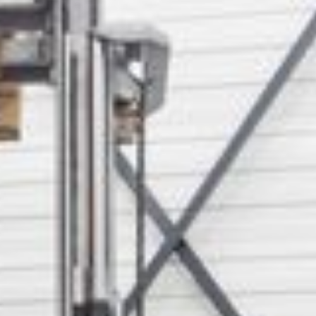
--
--