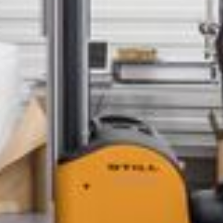
--
--