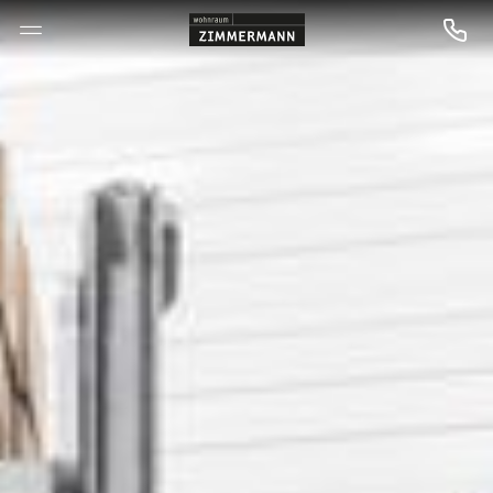
--

