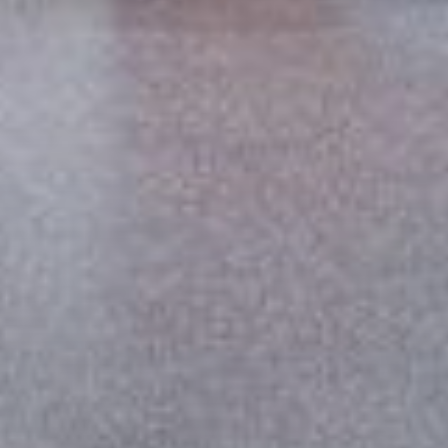
--
--