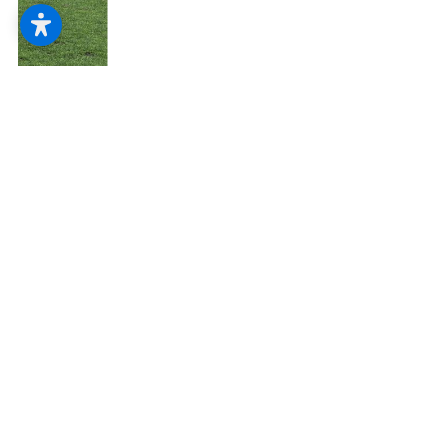
--
--
Im Sommer dient der Rollladen hingegen als
Wärmeschutz, da er die Sonnenstrahlen von der
Scheibe fernhält. Dabei wird durch stufenlos
regulierbare Abschattung die Aufheizung der
Innenräume verhindert. Variable Lichtschlitze
sorgen dennoch für angenehme
Raumbeleuchtung. Rollläden verhindern das
Ausbleichen von Möbeln, Bildern, Gardinen und
das Verspröden von Bodenbelägen, Textilien usw.
durch Sonnenlicht.
Der Schallschutz ist ein weiterer wichtiger Vorteil,
den Rollläden zu bieten haben. Ebenso verhindern