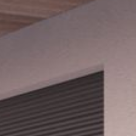
--
--