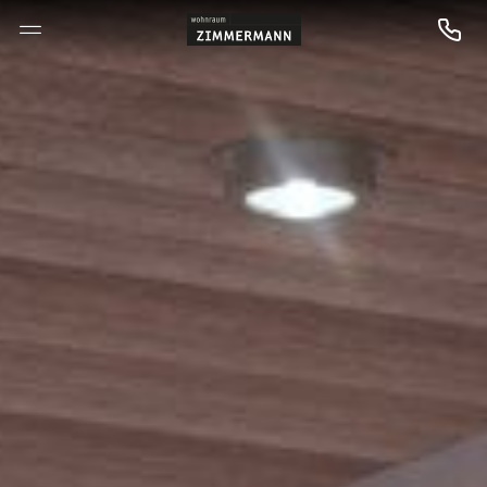
--

