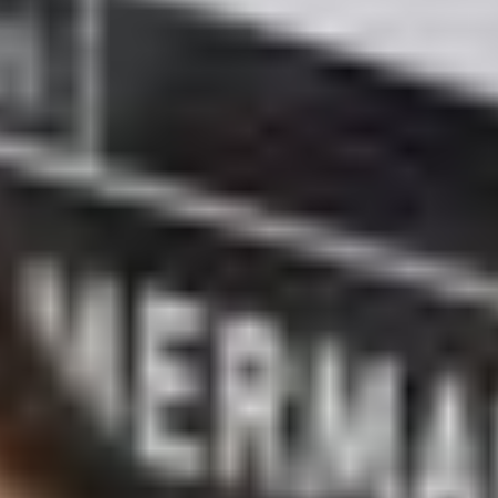
--
--