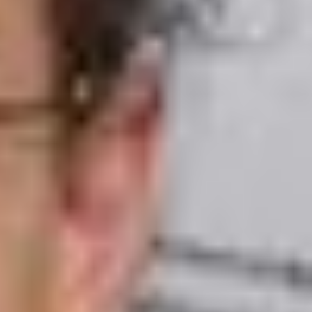
--
--