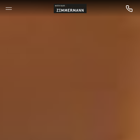
--

