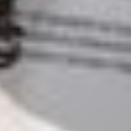
--
--