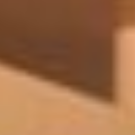
--
--