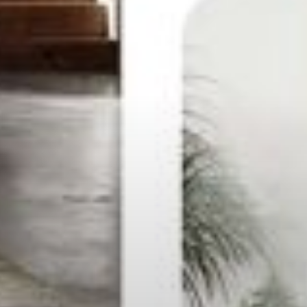
--
--