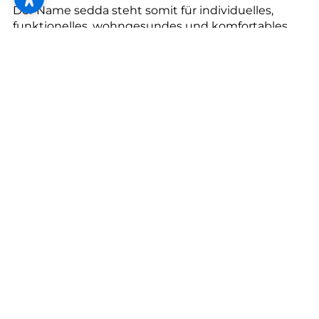
Der Name sedda steht somit für individuelles,
funktionelles, wohngesundes und komfortables
Wohnen - oder um es kurz zusagen für Premium-
Qualität „handmade in Austria“.