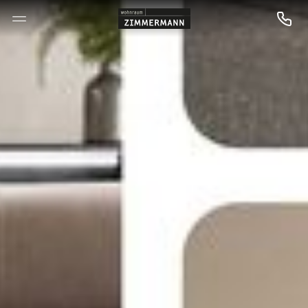
--

