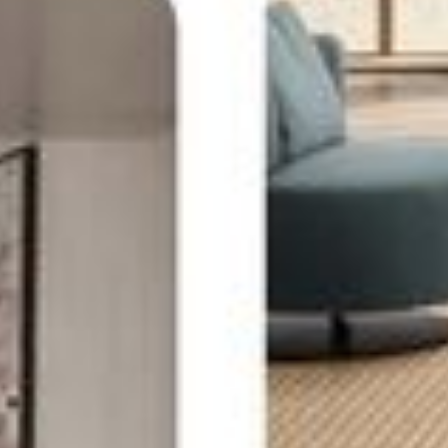
--
--