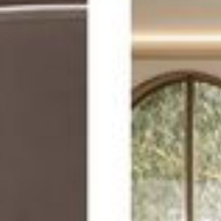
--
--