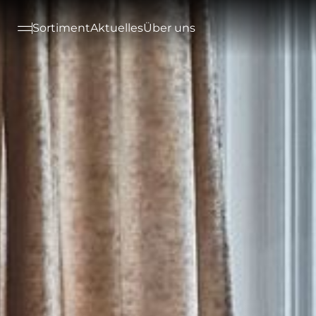
--

Sortiment
Aktuelles
Über uns