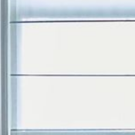
---
---