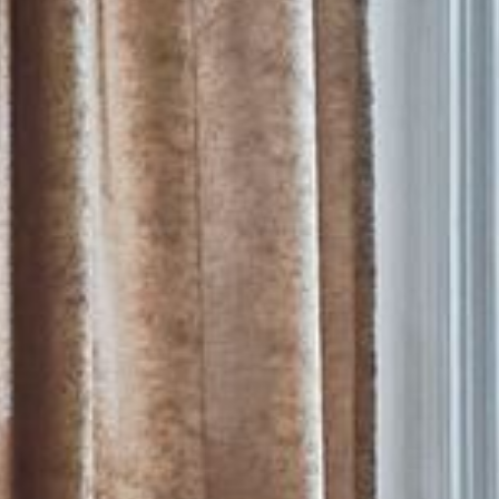
--
--