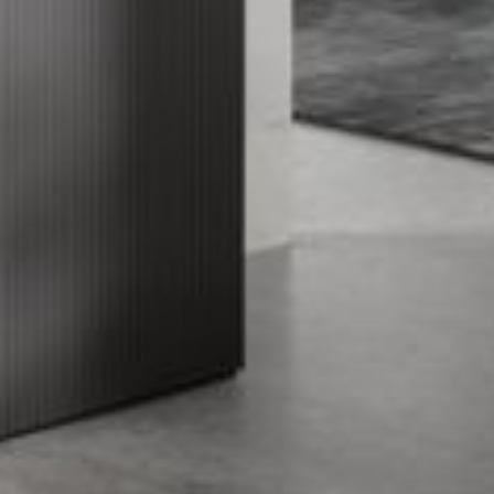
--
--