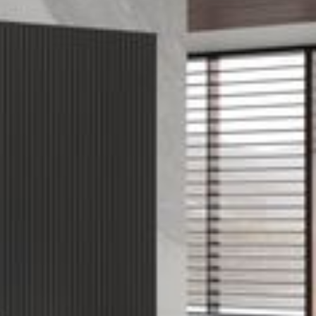
--
--