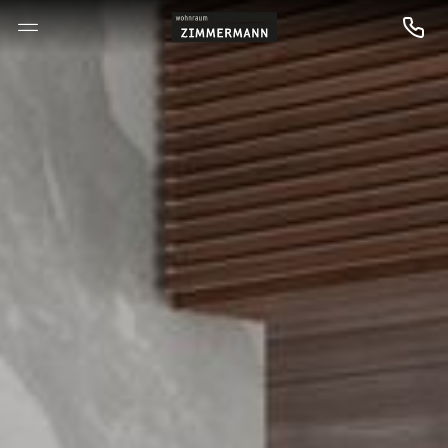
--

