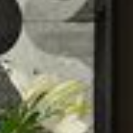
--
--