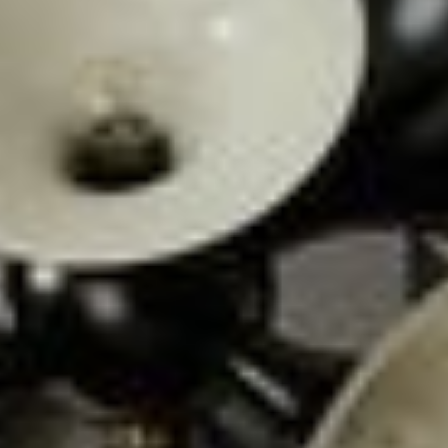
--
--