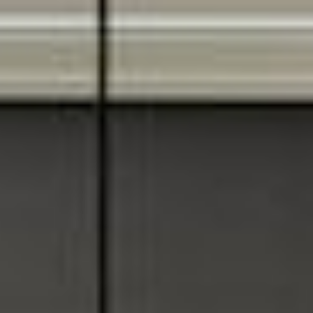
--
--