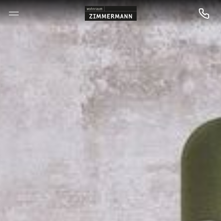
--

