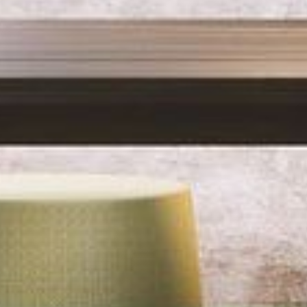
--
--