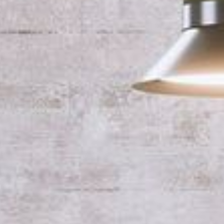
--
--