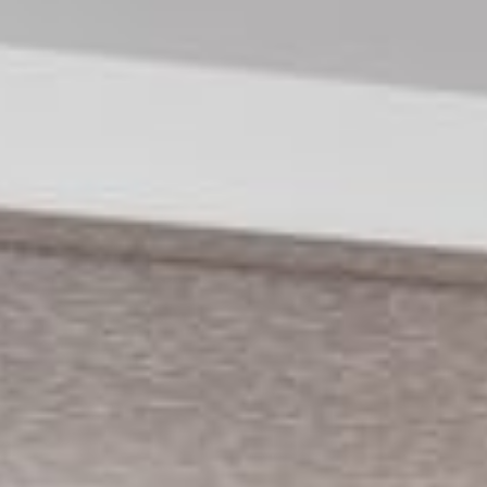
--
--