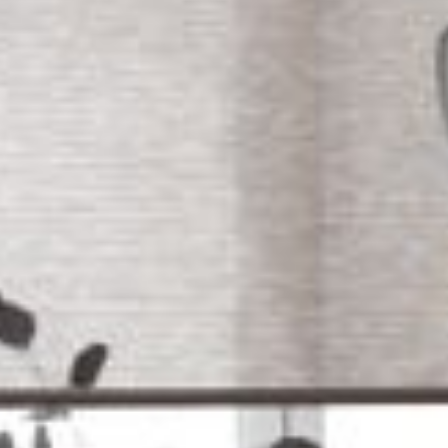
--
--