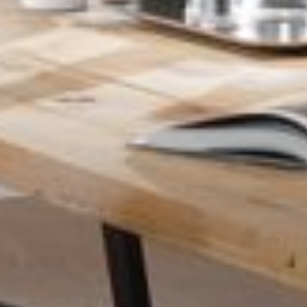
--
--