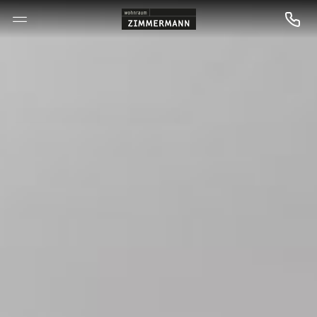
--

