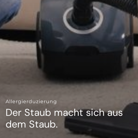
--
--
Allergierduzierung
Der Staub macht sich aus
dem Staub.