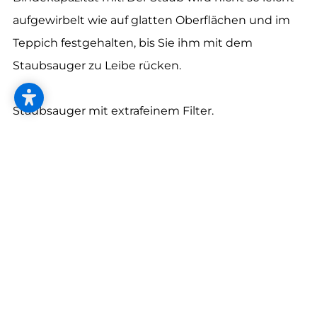
--
aufgewirbelt wie auf glatten Oberflächen und im
Teppich festgehalten, bis Sie ihm mit dem
Staubsauger zu Leibe rücken.
--
Staubsauger mit extrafeinem Filter.
Damit der Staub im Staubsauger gefangen bleibt
und nicht wieder in die Luft geschleudert wird,
verwenden Sie am besten Modelle mit extrafeinen
HEPA-Filtern.
Machen Sie den Materialtest.
Lösungsmittel, Harze und Terpene lassen Sie beim
Renovieren am besten weg. Im Zweifelsfall
machen Sie den Materialtest: Materialprobe auf