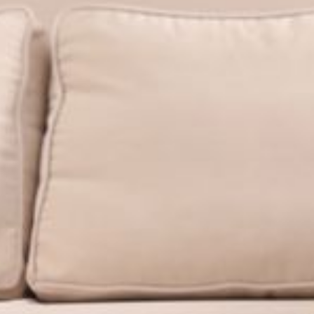
--
--