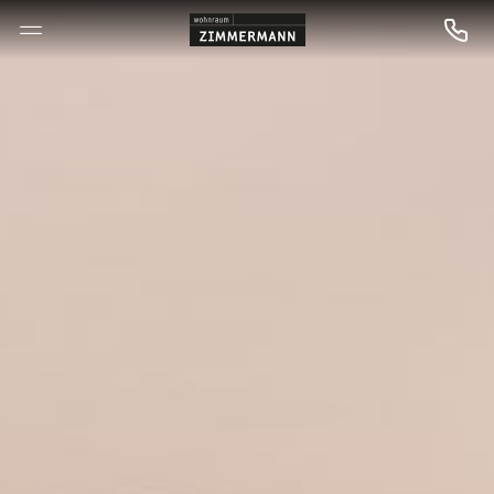
--

