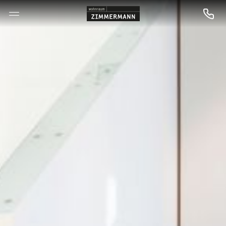
--

