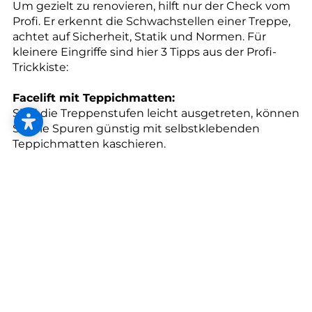
--
Um gezielt zu renovieren, hilft nur der Check vom
Profi. Er erkennt die Schwachstellen einer Treppe,
achtet auf Sicherheit, Statik und Normen. Für
kleinere Eingriffe sind hier 3 Tipps aus der Profi-
Trickkiste:
--
Facelift mit Teppichmatten:
Sind die Treppenstufen leicht ausgetreten, können
Sie die Spuren günstig mit selbstklebenden
Teppichmatten kaschieren.
Einheitlicher Look:
Vorgefertigte Treppensysteme ermöglichen die
Kombination mit elastischen Design-
Bodenbelägen. Sie sind auf nahezu allen
Untergründen rasch verlegt und sofort begehbar.
Holztreppen als Glanzstück:
Auch alte Holztreppen können wieder in neuem
Glanz erstrahlen: Schleifen Sie die Versiegelung ab,