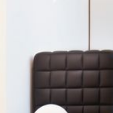
--
--