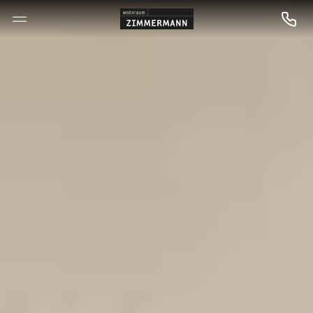
--

