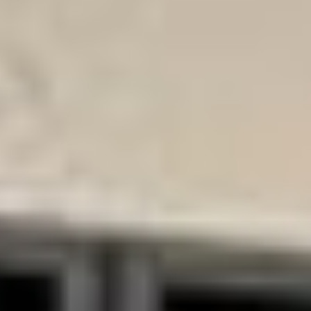
--
--