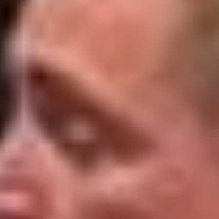
--
--