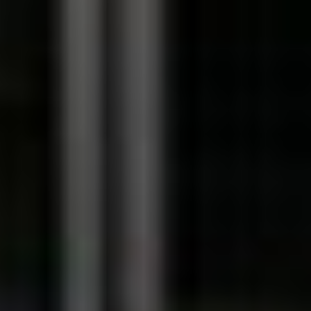
--
--