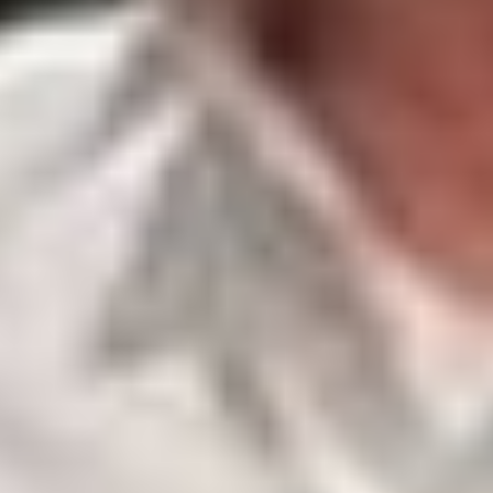
--
--