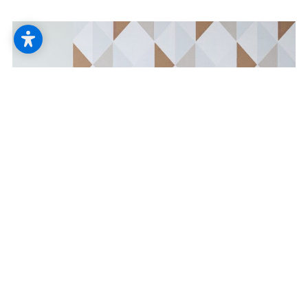
--
Tapete