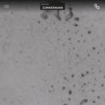
--

