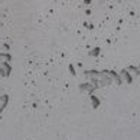
--
--