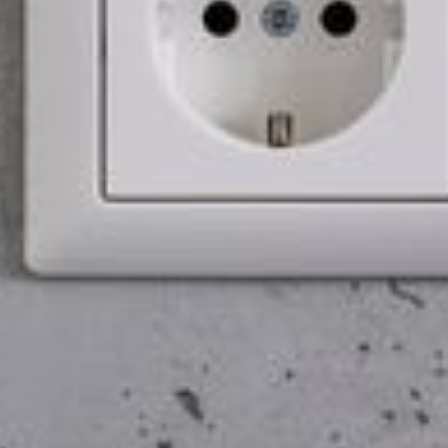
--
--