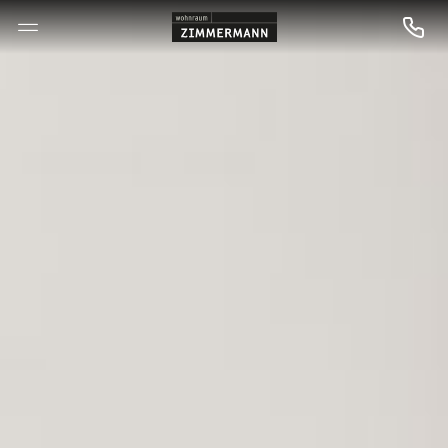
--

