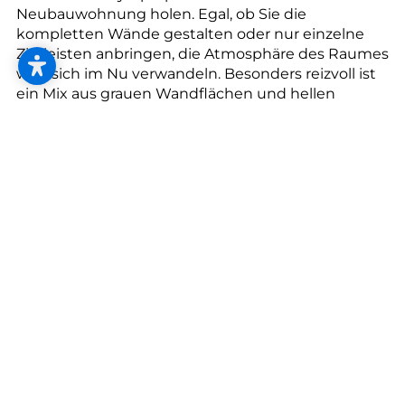
Neubauwohnung holen. Egal, ob Sie die
kompletten Wände gestalten oder nur einzelne
Zierleisten anbringen, die Atmosphäre des Raumes
wird sich im Nu verwandeln. Besonders reizvoll ist
ein Mix aus grauen Wandflächen und hellen
Stuckleisten.
Der klassische Stil begeistert mit geschwungenen
und abgerundeten Formen. Fein gearbeitete
Rosetten, Wand-, Decken- und Sockelleisten
verleihen dem Raum eine klassische Note. Klare
Linienführung kombiniert mit einem puren und
minimalistischen Ansatz der geometrischen
Formen geben modernen Räumen eine
künstlerische und avantgardistische Note. Ein
traditioneller und neutraler Dekorationsstil mit
schlichten Formen und Strukturen der Profil-
Lösungen überdauern die Jahre und Modetrends.
Sie schaffen eine gemütliche und warme
Wohnatmosphäre.