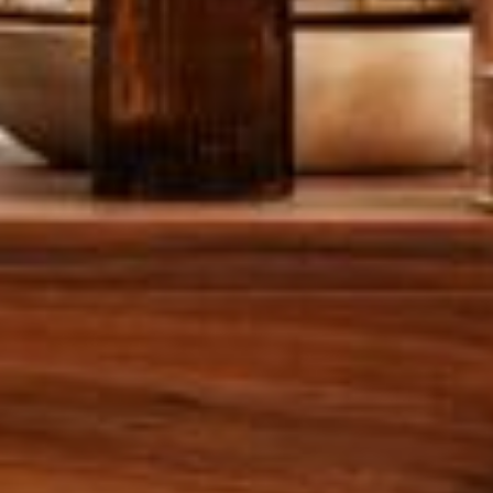
--
--