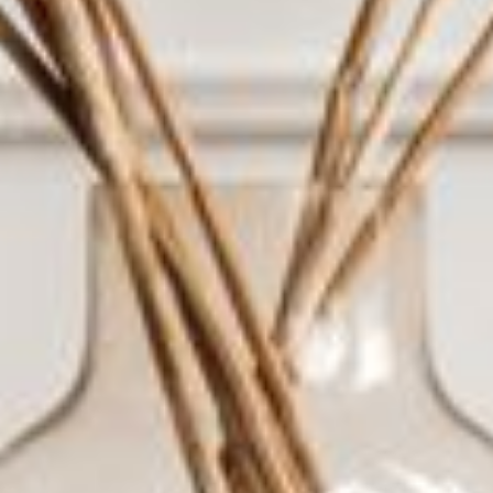
--
--