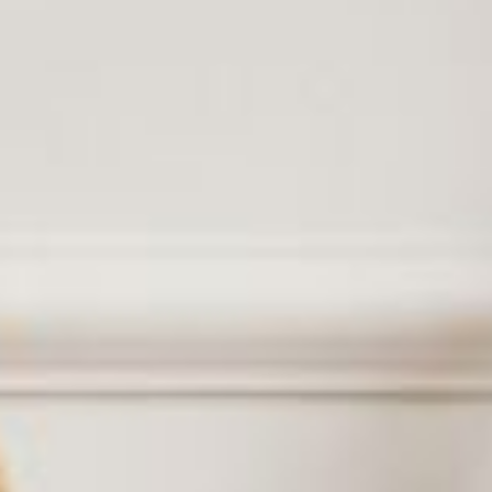
--
--